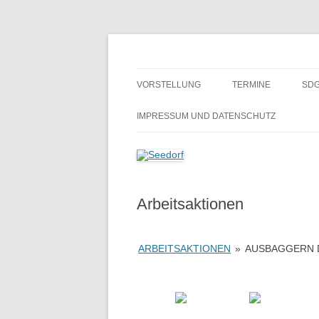
Zum
Inhalt
springen
Ein Dorf zum Verlieben!
Seedorf
VORSTELLUNG
TERMINE
SDG
GESCHICHTE
BE
IMPRESSUM UND DATENSCHUTZ
H
SCHULMUSEUM SEEDORF
ALTES GÄSTEBUCH
Arbeitsaktionen
ARBEITSAKTIONEN
»
AUSBAGGERN D