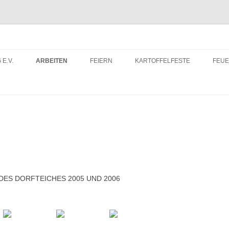
 E.V.
ARBEITEN
FEIERN
KARTOFFELFESTE
FEU
ITRITTSERKLÄRUNG
DORFWETTBEWERB
FEU
ERUNTERLADEN
FEU
ES DORFTEICHES 2005 UND 2006