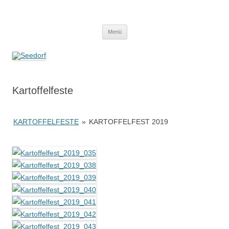
Zum
Inhalt
Seedorf
springen
Ein Dorf zum Verlieben!
Menü
Kartoffelfeste
KARTOFFELFESTE
»
KARTOFFELFEST 2019