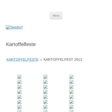
Zum
Inhalt
Seedorf
springen
Ein Dorf zum Verlieben!
Menü
Kartoffelfeste
KARTOFFELFESTE
»
KARTOFFELFEST 2013