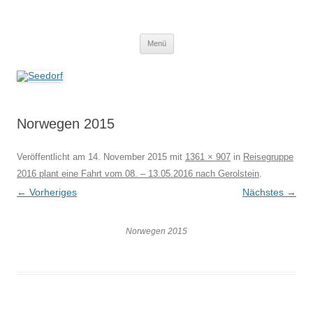
Zum
Inhalt
Seedorf
springen
Ein Dorf zum Verlieben!
Menü
Norwegen 2015
Veröffentlicht am
14. November 2015
mit
1361 × 907
in
Reisegruppe
2016 plant eine Fahrt vom 08. – 13.05.2016 nach Gerolstein
.
← Vorheriges
Nächstes →
Norwegen 2015