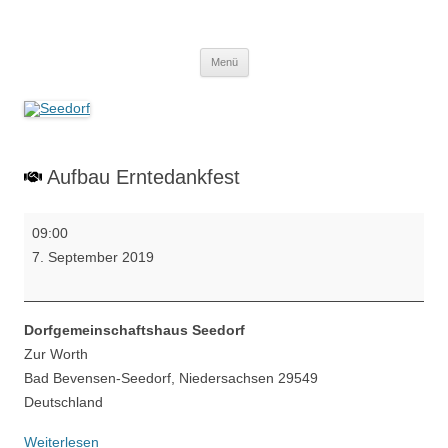
Zum
Inhalt
Seedorf
springen
Ein Dorf zum Verlieben!
Menü
Aufbau Erntedankfest
Aufbau
09:00
Erntedankfest
7. September 2019
Dorfgemeinschaftshaus Seedorf
Zur Worth
Bad Bevensen-Seedorf
,
Niedersachsen
29549
Deutschland
Weiterlesen