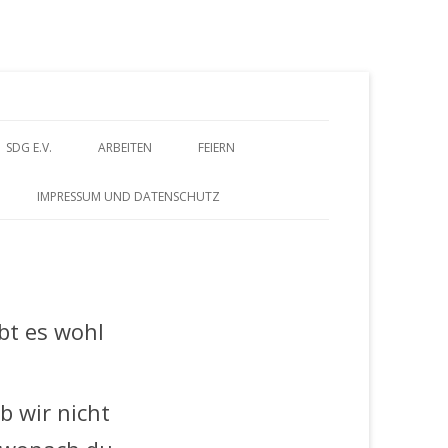
Z
SDG E.V.
ARBEITEN
FEIERN
u
BEITRITTSERKLÄRUNG
DORFWETTBEWERB
IMPRESSUM UND DATENSCHUTZ
HERUNTERLADEN
m
– FÖRDERVEREIN
ALTES GÄSTEBUCH
I
– GESCHICHTE
n
ibt es wohl
h
a
ob wir nicht