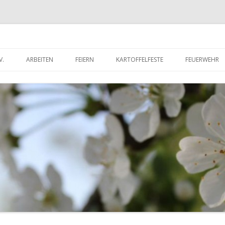
V.
ARBEITEN
FEIERN
KARTOFFELFESTE
FEUERWEHR
RITTSERKLÄRUNG
DORFWETTBEWERB
FEUERWEHR 
UNTERLADEN
FEUERWEHR 