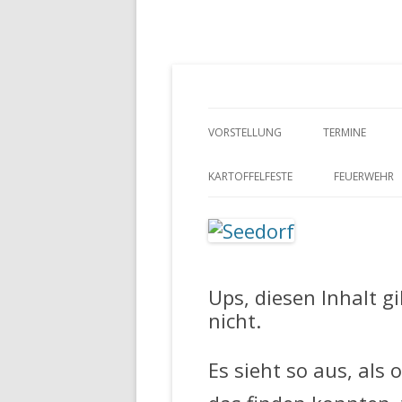
Ein Dorf zum Verlieben!
Seedorf
VORSTELLUNG
TERMINE
GESCHICHTE
KARTOFFELFESTE
FEUERWEHR
SCHULMUSEUM SEEDORF
FEUERWEHR 
FEUERWEHR 
Ups, diesen Inhalt g
nicht.
Es sieht so aus, als 