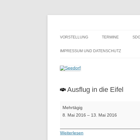
Zum
Inhalt
springen
Ein Dorf zum Verlieben!
Seedorf
VORSTELLUNG
TERMINE
SDG
GESCHICHTE
BE
IMPRESSUM UND DATENSCHUTZ
H
SCHULMUSEUM SEEDORF
ALTES GÄSTEBUCH
Ausflug in die Eifel
Ausflug
Mehrtägig
in
8. Mai 2016
–
13. Mai 2016
die
Eifel
Weiterlesen