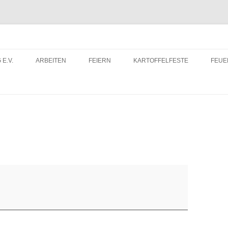
 E.V.
ARBEITEN
FEIERN
KARTOFFELFESTE
FEU
ITRITTSERKLÄRUNG
DORFWETTBEWERB
FEU
ERUNTERLADEN
FEU