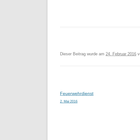
Dieser Beitrag wurde am
24. Februar 2016
v
Beitragsnavigation
Feuerwehrdienst
2. Mai 2016