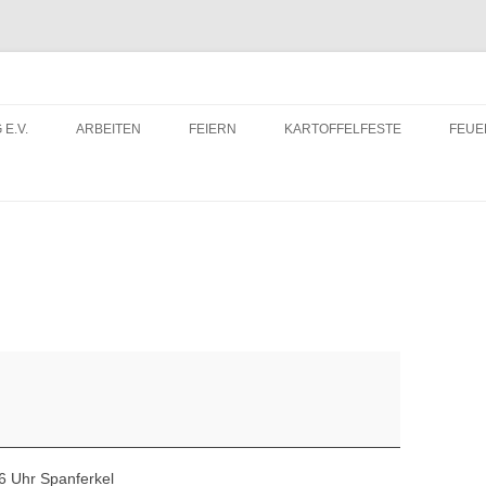
 E.V.
ARBEITEN
FEIERN
KARTOFFELFESTE
FEU
ITRITTSERKLÄRUNG
DORFWETTBEWERB
FEU
ERUNTERLADEN
FEU
6 Uhr Spanferkel