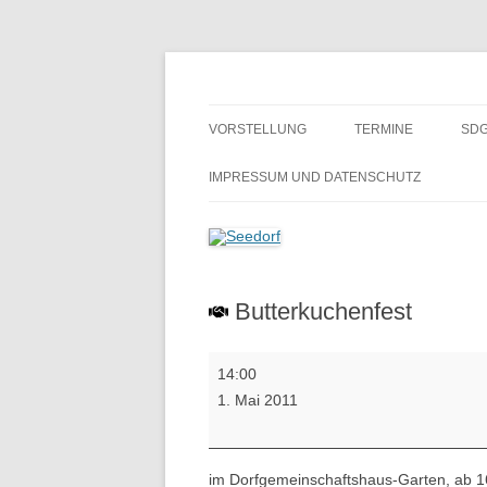
Zum
Inhalt
springen
Ein Dorf zum Verlieben!
Seedorf
VORSTELLUNG
TERMINE
SDG
GESCHICHTE
BE
IMPRESSUM UND DATENSCHUTZ
H
SCHULMUSEUM SEEDORF
ALTES GÄSTEBUCH
Butterkuchenfest
Butterkuchenfest
14:00
1. Mai 2011
im Dorfgemeinschaftshaus-Garten, ab 1