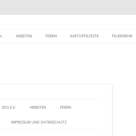
V.
ARBEITEN
FEIERN
KARTOFFELFESTE
FEUERWEHR
RITTSERKLÄRUNG
DORFWETTBEWERB
FEUERWEHR 
UNTERLADEN
FEUERWEHR 
Z
SDG E.V.
ARBEITEN
FEIERN
u
BEITRITTSERKLÄRUNG
DORFWETTBEWERB
IMPRESSUM UND DATENSCHUTZ
HERUNTERLADEN
m
– FÖRDERVEREIN
ALTES GÄSTEBUCH