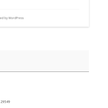
n
g
ed by WordPress
e
n
29549