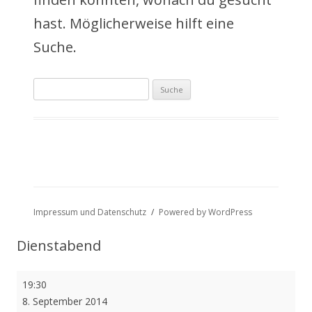
a
hast. Möglicherweise hilft eine
l
Suche.
t
Suche
s
nach:
p
r
i
n
Impressum und Datenschutz
Powered by WordPress
g
Dienstabend
e
Dienstabend
19:30
n
8. September 2014