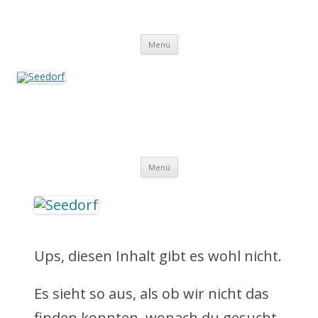
Zum
Inhalt
Seedorf
springen
Ein Dorf zum Verlieben!
Menü
Seedorf
Ein Dorf zum Verlieben!
Z
Menü
u
m
I
Ups, diesen Inhalt gibt es wohl nicht.
n
Es sieht so aus, als ob wir nicht das
h
finden konnten, wonach du gesucht