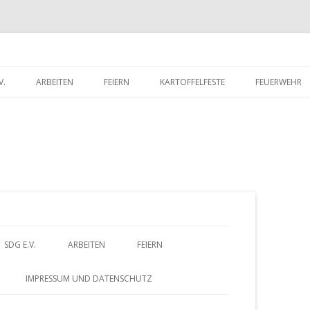
V.
ARBEITEN
FEIERN
KARTOFFELFESTE
FEUERWEHR
RITTSERKLÄRUNG
DORFWETTBEWERB
FEUERWEHR 
UNTERLADEN
FEUERWEHR 
Z
SDG E.V.
ARBEITEN
FEIERN
u
BEITRITTSERKLÄRUNG
DORFWETTBEWERB
IMPRESSUM UND DATENSCHUTZ
HERUNTERLADEN
m
– FÖRDERVEREIN
ALTES GÄSTEBUCH