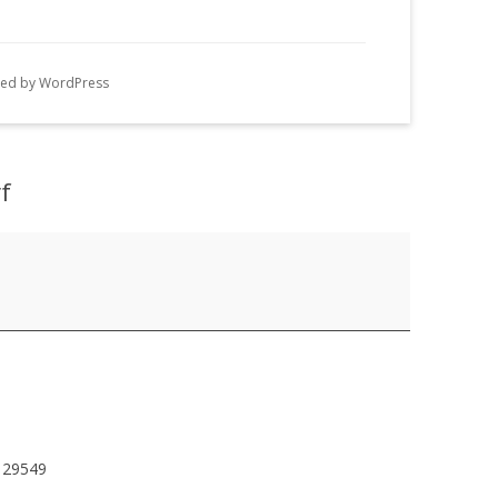
n
g
ed by WordPress
e
n
f
29549