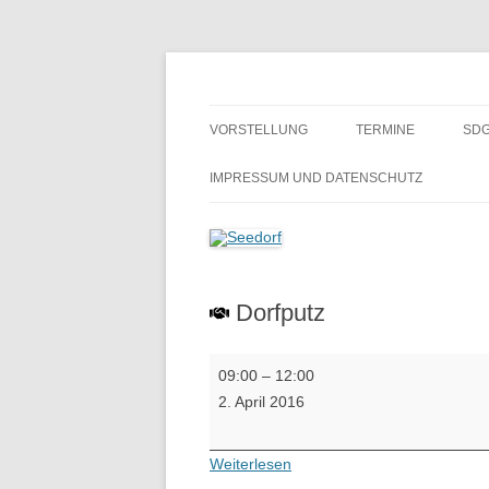
Zum
Inhalt
springen
Ein Dorf zum Verlieben!
Seedorf
VORSTELLUNG
TERMINE
SDG
GESCHICHTE
BE
IMPRESSUM UND DATENSCHUTZ
H
SCHULMUSEUM SEEDORF
ALTES GÄSTEBUCH
Dorfputz
Dorfputz
09:00
–
12:00
2. April 2016
Weiterlesen