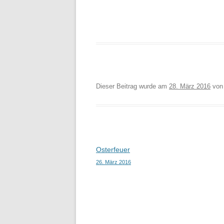
Dieser Beitrag wurde am
28. März 2016
vo
Beitragsnavigation
Osterfeuer
26. März 2016