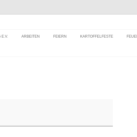
 E.V.
ARBEITEN
FEIERN
KARTOFFELFESTE
FEU
ITRITTSERKLÄRUNG
DORFWETTBEWERB
FEU
ERUNTERLADEN
FEU