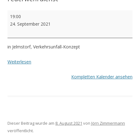
e
Feuerwehrdienst
19:00
n
24. September 2021
in Jelmstorf, Verkehrsunfall-Konzept
Weiterlesen
Kompletten Kalender ansehen
Dieser Beitrag wurde am
8. August 2021
von
Jörn Zimmermann
veröffentlicht.