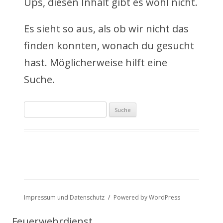
Ups, diesen Inhalt gibt es wohl nicht.
n
Es sieht so aus, als ob wir nicht das
h
finden konnten, wonach du gesucht
a
hast. Möglicherweise hilft eine
l
Suche.
t
Suche
s
nach:
p
r
i
n
Impressum und Datenschutz
Powered by WordPress
g
Feuerwehrdienst