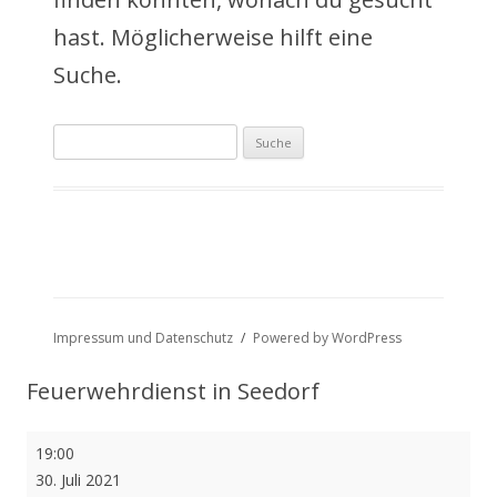
a
hast. Möglicherweise hilft eine
l
Suche.
t
Suche
s
nach:
p
r
i
n
Impressum und Datenschutz
Powered by WordPress
g
Feuerwehrdienst in Seedorf
e
Feuerwehrdienst
19:00
n
in
30. Juli 2021
Seedorf