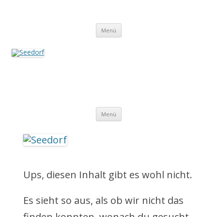
Zum
Inhalt
Seedorf
springen
Ein Dorf zum Verlieben!
Menü
Seedorf
Ein Dorf zum Verlieben!
Z
Menü
u
m
I
Ups, diesen Inhalt gibt es wohl nicht.
n
Es sieht so aus, als ob wir nicht das
h
finden konnten, wonach du gesucht