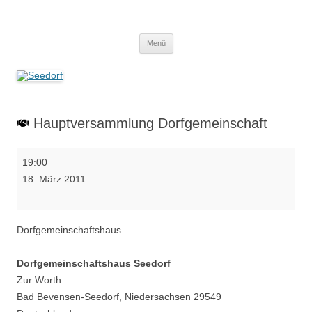
Zum
Inhalt
Seedorf
springen
Ein Dorf zum Verlieben!
Menü
Hauptversammlung Dorfgemeinschaft
Hauptversammlung
19:00
Dorfgemeinschaft
18. März 2011
Dorfgemeinschaftshaus
Dorfgemeinschaftshaus Seedorf
Zur Worth
Bad Bevensen-Seedorf
,
Niedersachsen
29549