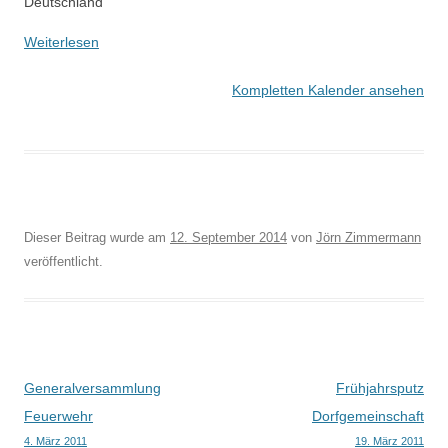
Deutschland
Weiterlesen
Kompletten Kalender ansehen
Dieser Beitrag wurde am
12. September 2014
von
Jörn Zimmermann
veröffentlicht.
Beitragsnavigation
Generalversammlung
Frühjahrsputz
Feuerwehr
Dorfgemeinschaft
4. März 2011
19. März 2011