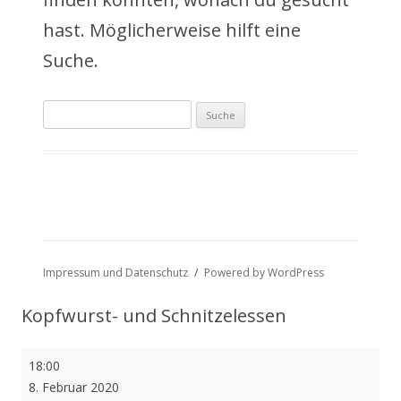
a
hast. Möglicherweise hilft eine
l
Suche.
t
Suche
s
nach:
p
r
i
n
Impressum und Datenschutz
Powered by WordPress
g
Kopfwurst- und Schnitzelessen
e
Kopfwurst-
18:00
n
und
8. Februar 2020
Schnitzelessen