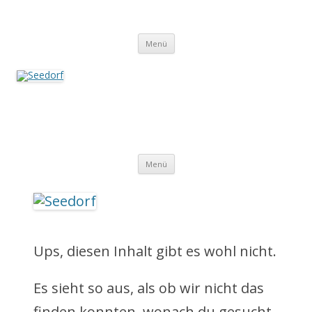
Zum
Inhalt
Seedorf
springen
Ein Dorf zum Verlieben!
Menü
Seedorf
Ein Dorf zum Verlieben!
Z
Menü
u
m
I
Ups, diesen Inhalt gibt es wohl nicht.
n
Es sieht so aus, als ob wir nicht das
h
finden konnten, wonach du gesucht