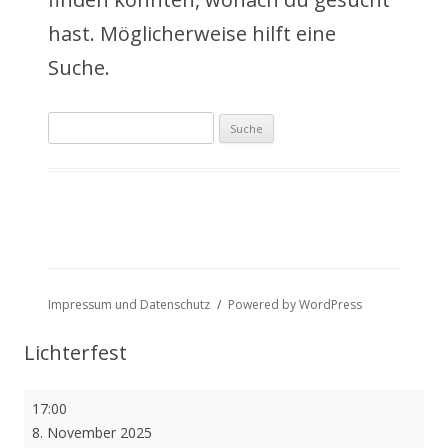
a
hast. Möglicherweise hilft eine
l
Suche.
t
Suche
s
nach:
p
r
i
n
Impressum und Datenschutz
Powered by WordPress
g
Lichterfest
e
Lichterfest
17:00
n
8. November 2025