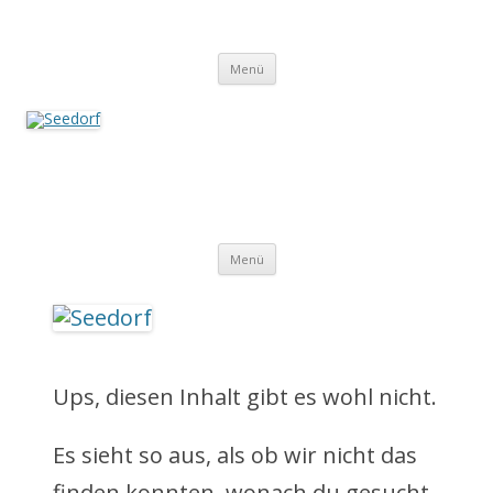
Zum
Inhalt
Seedorf
springen
Ein Dorf zum Verlieben!
Menü
Seedorf
Ein Dorf zum Verlieben!
Z
Menü
u
m
I
Ups, diesen Inhalt gibt es wohl nicht.
n
Es sieht so aus, als ob wir nicht das
h
finden konnten, wonach du gesucht