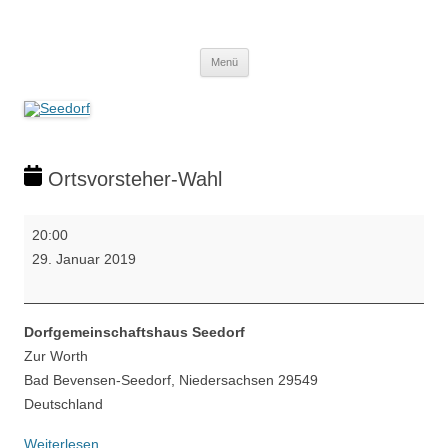
Zum
Inhalt
Seedorf
springen
Ein Dorf zum Verlieben!
Menü
Ortsvorsteher-Wahl
Ortsvorsteher-
20:00
Wahl
29. Januar 2019
Dorfgemeinschaftshaus Seedorf
Zur Worth
Bad Bevensen-Seedorf
,
Niedersachsen
29549
Deutschland
Weiterlesen