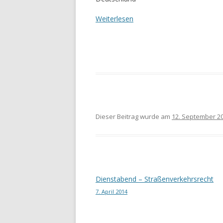
Weiterlesen
Dieser Beitrag wurde am
12. September 2
Beitragsnavigation
Dienstabend – Straßenverkehrsrecht
7. April 2014