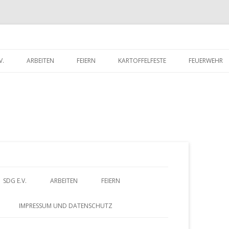
V.
ARBEITEN
FEIERN
KARTOFFELFESTE
FEUERWEHR
RITTSERKLÄRUNG
DORFWETTBEWERB
FEUERWEHR 
UNTERLADEN
FEUERWEHR 
Z
SDG E.V.
ARBEITEN
FEIERN
u
BEITRITTSERKLÄRUNG
DORFWETTBEWERB
IMPRESSUM UND DATENSCHUTZ
HERUNTERLADEN
m
– FÖRDERVEREIN
ALTES GÄSTEBUCH