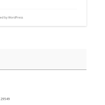
n
g
ed by WordPress
e
n
29549