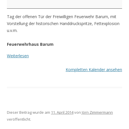
Tür
FFW
Tag der offenen Tür der Freiwilligen Feuerwehr Barum, mit
Barum
Vorstellung der historischen Handdruckspritze, Fettexplosion
u.v.m.
Feuerwehrhaus Barum
Weiterlesen
Kompletten Kalender ansehen
Dieser Beitrag wurde am
11. April 2014
von
Jörn Zimmermann
veröffentlicht.