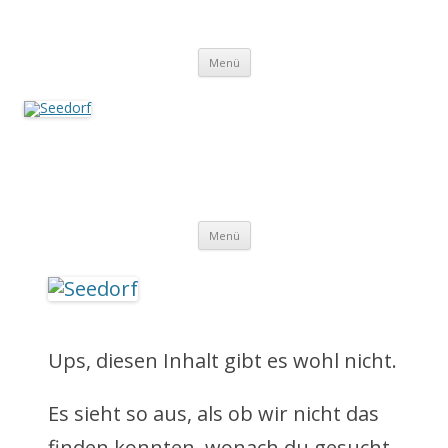
Zum
Inhalt
Seedorf
springen
Ein Dorf zum Verlieben!
Menü
Seedorf
Ein Dorf zum Verlieben!
Z
Menü
u
m
I
Ups, diesen Inhalt gibt es wohl nicht.
n
Es sieht so aus, als ob wir nicht das
h
finden konnten, wonach du gesucht