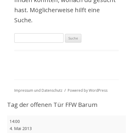
a
hast. Möglicherweise hilft eine
l
Suche.
t
Suche
s
nach:
p
r
i
n
Impressum und Datenschutz
Powered by WordPress
g
Tag der offenen Tür FFW Barum
e
Tag
14:00
n
der
4. Mai 2013
offenen