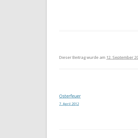
Dieser Beitrag wurde am
12. September 2
Beitragsnavigation
Osterfeuer
7. April 2012