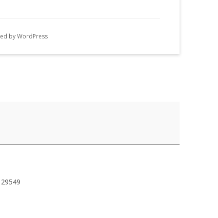
n
g
ed by WordPress
e
n
29549