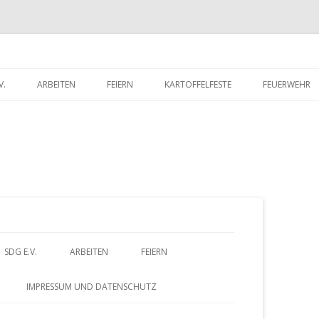
V.
ARBEITEN
FEIERN
KARTOFFELFESTE
FEUERWEHR
RITTSERKLÄRUNG
DORFWETTBEWERB
FEUERWEHR 
UNTERLADEN
FEUERWEHR 
Z
SDG E.V.
ARBEITEN
FEIERN
u
BEITRITTSERKLÄRUNG
DORFWETTBEWERB
IMPRESSUM UND DATENSCHUTZ
HERUNTERLADEN
m
– FÖRDERVEREIN
ALTES GÄSTEBUCH