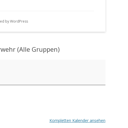
n
g
ed by WordPress
e
n
wehr (Alle Gruppen)
Kompletten Kalender ansehen