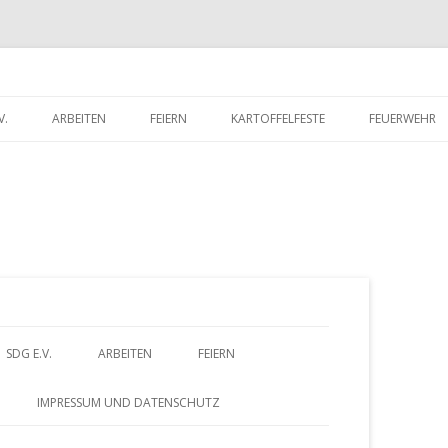
V.
ARBEITEN
FEIERN
KARTOFFELFESTE
FEUERWEHR
RITTSERKLÄRUNG
DORFWETTBEWERB
FEUERWEHR 
UNTERLADEN
FEUERWEHR 
Z
SDG E.V.
ARBEITEN
FEIERN
u
BEITRITTSERKLÄRUNG
DORFWETTBEWERB
IMPRESSUM UND DATENSCHUTZ
HERUNTERLADEN
m
– FÖRDERVEREIN
ALTES GÄSTEBUCH