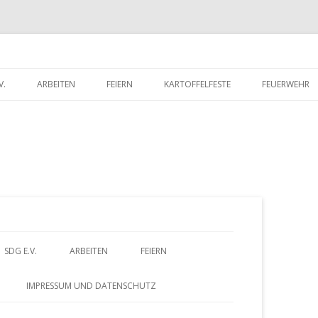
V.
ARBEITEN
FEIERN
KARTOFFELFESTE
FEUERWEHR
RITTSERKLÄRUNG
DORFWETTBEWERB
FEUERWEHR 
UNTERLADEN
FEUERWEHR 
Z
SDG E.V.
ARBEITEN
FEIERN
u
BEITRITTSERKLÄRUNG
DORFWETTBEWERB
IMPRESSUM UND DATENSCHUTZ
HERUNTERLADEN
m
– FÖRDERVEREIN
ALTES GÄSTEBUCH