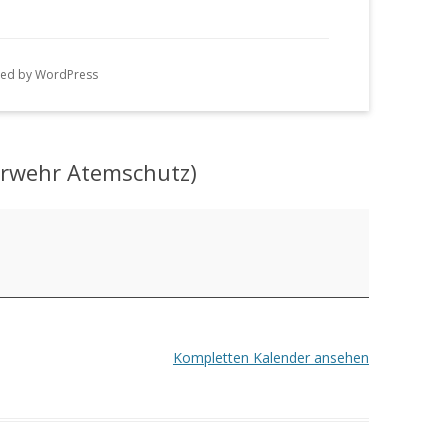
n
g
ed by WordPress
e
n
erwehr Atemschutz)
Kompletten Kalender ansehen