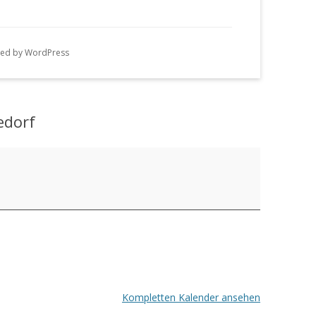
n
g
ed by WordPress
e
n
edorf
Kompletten Kalender ansehen