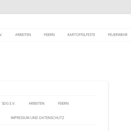
V.
ARBEITEN
FEIERN
KARTOFFELFESTE
FEUERWEHR
RITTSERKLÄRUNG
DORFWETTBEWERB
FEUERWEHR 
UNTERLADEN
FEUERWEHR 
Z
SDG E.V.
ARBEITEN
FEIERN
u
BEITRITTSERKLÄRUNG
DORFWETTBEWERB
IMPRESSUM UND DATENSCHUTZ
HERUNTERLADEN
m
– FÖRDERVEREIN
ALTES GÄSTEBUCH