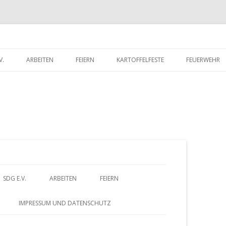
V.
ARBEITEN
FEIERN
KARTOFFELFESTE
FEUERWEHR
RITTSERKLÄRUNG
DORFWETTBEWERB
FEUERWEHR 
UNTERLADEN
FEUERWEHR 
Z
SDG E.V.
ARBEITEN
FEIERN
u
BEITRITTSERKLÄRUNG
DORFWETTBEWERB
IMPRESSUM UND DATENSCHUTZ
HERUNTERLADEN
m
– FÖRDERVEREIN
ALTES GÄSTEBUCH