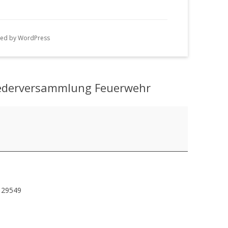
n
g
ed by WordPress
e
n
iederversammlung Feuerwehr
29549