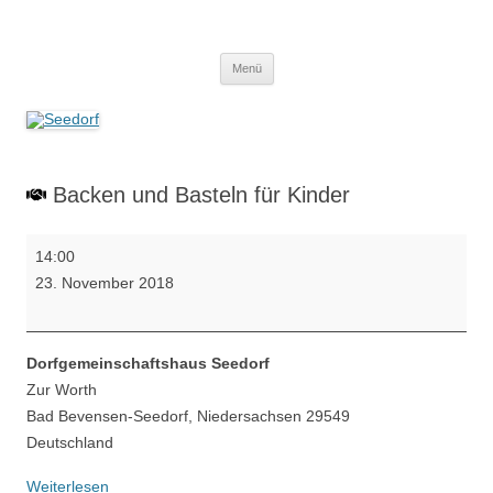
Zum
Inhalt
Seedorf
springen
Ein Dorf zum Verlieben!
Menü
Backen und Basteln für Kinder
Backen
14:00
und
23. November 2018
Basteln
für
Kinder
Dorfgemeinschaftshaus Seedorf
Zur Worth
Bad Bevensen-Seedorf
,
Niedersachsen
29549
Deutschland
Weiterlesen