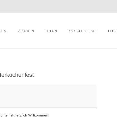
 E.V.
ARBEITEN
FEIERN
KARTOFFELFESTE
FEU
ITRITTSERKLÄRUNG
DORFWETTBEWERB
FEU
ERUNTERLADEN
FEU
terkuchenfest
hte, ist herzlich Willkommen!