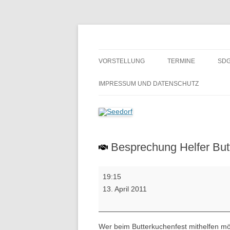
Zum
Inhalt
springen
Ein Dorf zum Verlieben!
Seedorf
VORSTELLUNG
TERMINE
SDG
GESCHICHTE
BE
IMPRESSUM UND DATENSCHUTZ
H
SCHULMUSEUM SEEDORF
ALTES GÄSTEBUCH
Besprechung Helfer But
Besprechung
19:15
Helfer
13. April 2011
Butterkuchenfest
Wer beim Butterkuchenfest mithelfen möc