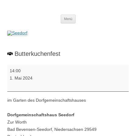
Zum
Inhalt
Seedorf
springen
Ein Dorf zum Verlieben!
Menü
Butterkuchenfest
Butterkuchenfest
14:00
1. Mai 2024
im Garten des Dorfgemeinschaftshauses
Dorfgemeinschaftshaus Seedorf
Zur Worth
Bad Bevensen-Seedorf
,
Niedersachsen
29549