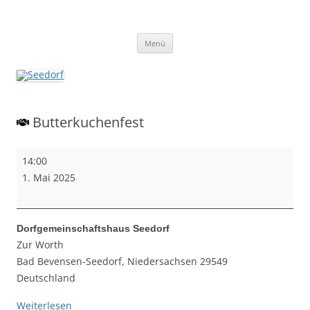
Zum
Inhalt
springen
Seedorf
Ein Dorf zum Verlieben!
Menü
Butterkuchenfest
Butterkuchenfest
14:00
1. Mai 2025
Dorfgemeinschaftshaus Seedorf
Zur Worth
Bad Bevensen-Seedorf
,
Niedersachsen
29549
Deutschland
Weiterlesen