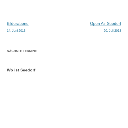
Beitragsnavigation
Bilderabend
Open Air Seedorf
14. Juni 2013
20. Juli 2013
NÄCHSTE TERMINE
Wo ist Seedorf