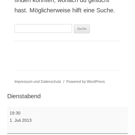
finden konnten, wonach du gesucht
a
hast. Möglicherweise hilft eine Suche.
l
Suche
t
nach:
s
p
r
i
Impressum und Datenschutz
Powered by WordPress
n
Dienstabend
g
Dienstabend
19:30
e
1. Juli 2013
n