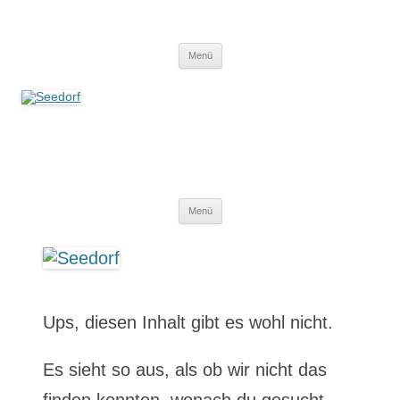
Zum
Inhalt
Seedorf
springen
Ein Dorf zum Verlieben!
Menü
Seedorf
Ein Dorf zum Verlieben!
Z
Menü
u
m
I
Ups, diesen Inhalt gibt es wohl nicht.
n
Es sieht so aus, als ob wir nicht das
h