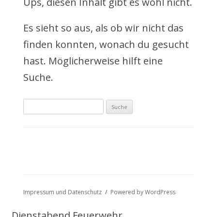
Ups, diesen Inhalt gibt es wohl nicht.
n
Es sieht so aus, als ob wir nicht das
h
finden konnten, wonach du gesucht
a
hast. Möglicherweise hilft eine
l
Suche.
t
Suche
s
nach:
p
r
i
n
Impressum und Datenschutz
Powered by WordPress
g
Dienstabend Feuerwehr