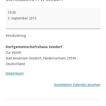
e
Dienstabend
19:30
n
FFW
3. September 2012
Seedorf
Einsatzanzug
Dorfgemeinschaftshaus Seedorf
Zur Worth
Bad Bevensen-Seedorf
,
Niedersachsen
29549
Deutschland
Weiterlesen
Kompletten Kalender ansehen