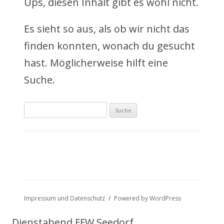
Ups, diesen Inhalt gibt es wohl nicht.
n
Es sieht so aus, als ob wir nicht das
h
finden konnten, wonach du gesucht
a
hast. Möglicherweise hilft eine
l
Suche.
t
Suche
s
nach:
p
r
i
n
Impressum und Datenschutz
Powered by WordPress
g
Dienstabend FFW Seedorf