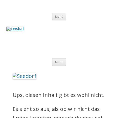
Zum
Inhalt
Seedorf
springen
Ein Dorf zum Verlieben!
Menü
Seedorf
Ein Dorf zum Verlieben!
Z
Menü
u
m
I
Ups, diesen Inhalt gibt es wohl nicht.
n
Es sieht so aus, als ob wir nicht das
h
finden konnten, wonach du gesucht