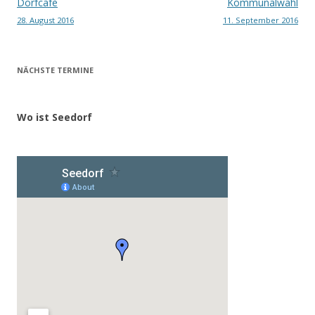
Beitragsnavigation
Dorfcafè
Kommunalwahl
28. August 2016
11. September 2016
NÄCHSTE TERMINE
Wo ist Seedorf