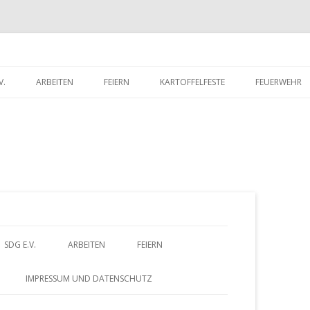
V.
ARBEITEN
FEIERN
KARTOFFELFESTE
FEUERWEHR
RITTSERKLÄRUNG
DORFWETTBEWERB
FEUERWEHR 
UNTERLADEN
FEUERWEHR 
Z
SDG E.V.
ARBEITEN
FEIERN
u
BEITRITTSERKLÄRUNG
DORFWETTBEWERB
IMPRESSUM UND DATENSCHUTZ
HERUNTERLADEN
m
– FÖRDERVEREIN
ALTES GÄSTEBUCH