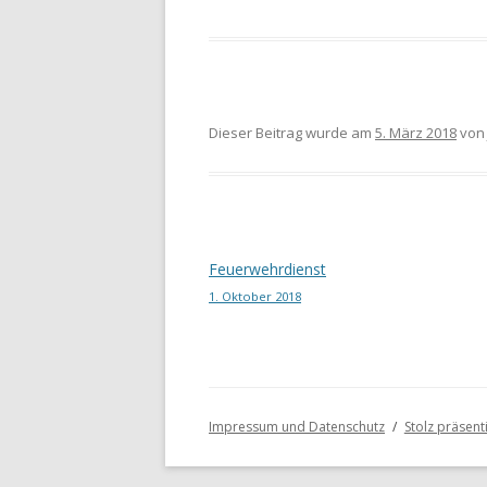
Dieser Beitrag wurde am
5. März 2018
vo
Beitragsnavigation
Feuerwehrdienst
1. Oktober 2018
Impressum und Datenschutz
Stolz präsen