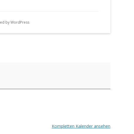
n
g
ed by WordPress
e
n
Kompletten Kalender ansehen