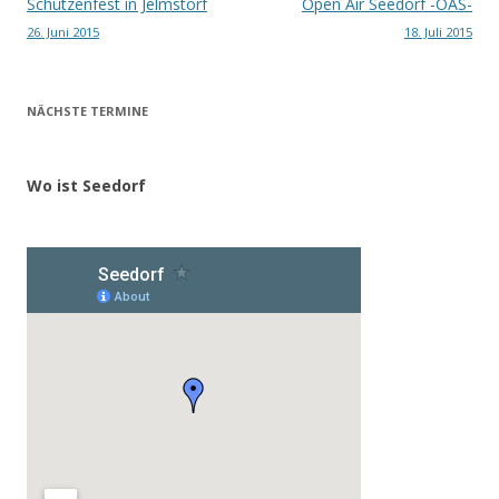
Beitragsnavigation
Schützenfest in Jelmstorf
Open Air Seedorf -OAS-
26. Juni 2015
18. Juli 2015
NÄCHSTE TERMINE
Wo ist Seedorf