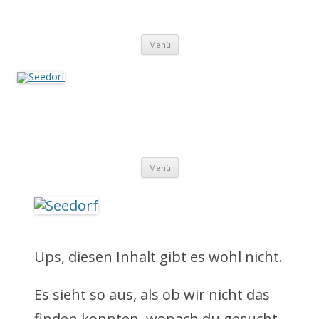
Zum
Inhalt
Seedorf
springen
Ein Dorf zum Verlieben!
Menü
Seedorf
Ein Dorf zum Verlieben!
Z
Menü
u
m
I
Ups, diesen Inhalt gibt es wohl nicht.
n
Es sieht so aus, als ob wir nicht das
h
finden konnten, wonach du gesucht