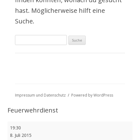
a
hast. Möglicherweise hilft eine
l
Suche.
t
Suche
s
nach:
p
r
i
n
Impressum und Datenschutz
Powered by WordPress
g
Feuerwehrdienst
e
Feuerwehrdienst
19:30
n
8. Juli 2015