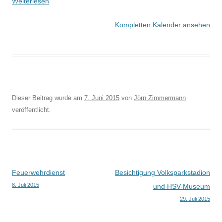
Weiterlesen
Kompletten Kalender ansehen
Dieser Beitrag wurde am
7. Juni 2015
von
Jörn Zimmermann
veröffentlicht.
Beitragsnavigation
Feuerwehrdienst
Besichtigung Volksparkstadion
8. Juli 2015
und HSV-Museum
29. Juli 2015