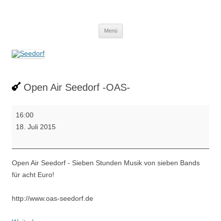
Zum
Inhalt
Seedorf
springen
Ein Dorf zum Verlieben!
Menü
Open Air Seedorf -OAS-
Open
16:00
Air
18. Juli 2015
Seedorf
-
OAS-
Open Air Seedorf - Sieben Stunden Musik von sieben Bands
für acht Euro!
http://www.oas-seedorf.de