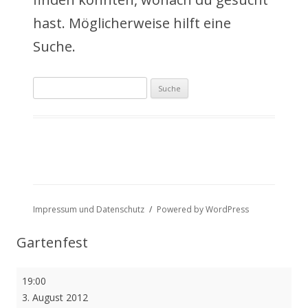
a
hast. Möglicherweise hilft eine
l
Suche.
t
Suche
s
nach:
p
r
i
n
Impressum und Datenschutz
Powered by WordPress
g
Gartenfest
e
Gartenfest
19:00
n
3. August 2012