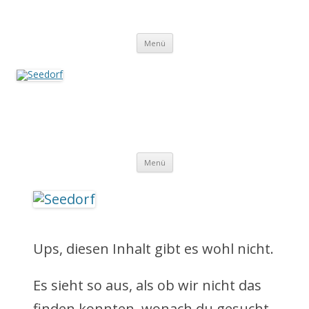
Zum
Inhalt
Seedorf
springen
Ein Dorf zum Verlieben!
Menü
Seedorf
Ein Dorf zum Verlieben!
Z
Menü
u
m
I
Ups, diesen Inhalt gibt es wohl nicht.
n
Es sieht so aus, als ob wir nicht das
h
finden konnten, wonach du gesucht