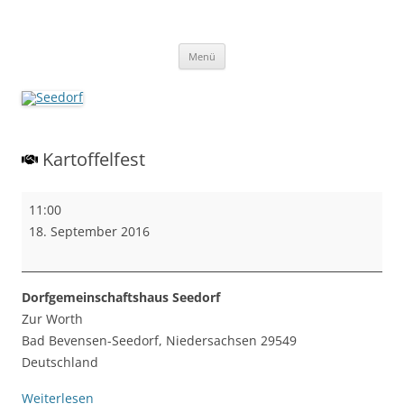
Zum
Inhalt
Seedorf
springen
Ein Dorf zum Verlieben!
Menü
Kartoffelfest
Kartoffelfest
11:00
18. September 2016
Dorfgemeinschaftshaus Seedorf
Zur Worth
Bad Bevensen-Seedorf
,
Niedersachsen
29549
Deutschland
Weiterlesen