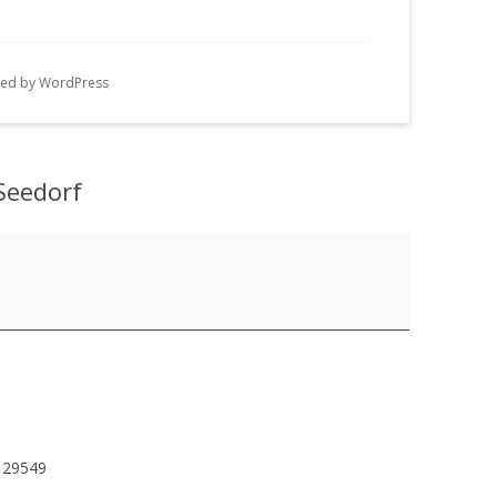
n
g
ed by WordPress
e
n
Seedorf
29549