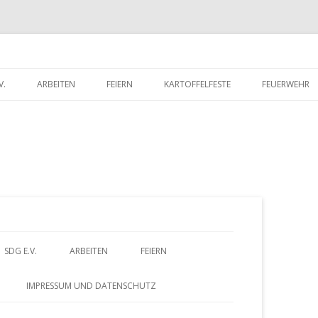
V.
ARBEITEN
FEIERN
KARTOFFELFESTE
FEUERWEHR
RITTSERKLÄRUNG
DORFWETTBEWERB
FEUERWEHR 
UNTERLADEN
FEUERWEHR 
Z
SDG E.V.
ARBEITEN
FEIERN
u
BEITRITTSERKLÄRUNG
DORFWETTBEWERB
IMPRESSUM UND DATENSCHUTZ
HERUNTERLADEN
m
– FÖRDERVEREIN
ALTES GÄSTEBUCH