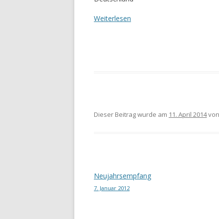
Weiterlesen
Dieser Beitrag wurde am
11. April 2014
vo
Beitragsnavigation
Neujahrsempfang
7. Januar 2012