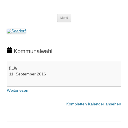
Zum
Inhalt
Seedorf
springen
Ein Dorf zum Verlieben!
Menü
Kommunalwahl
Kommunalwahl
n. a.
11. September 2016
Weiterlesen
Kompletten Kalender ansehen