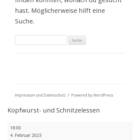
a
hast. Möglicherweise hilft eine
l
Suche.
t
Suche
s
nach:
p
r
i
n
Impressum und Datenschutz
Powered by WordPress
g
Kopfwurst- und Schnitzelessen
e
Kopfwurst-
18:00
n
und
4. Februar 2023
Schnitzelessen