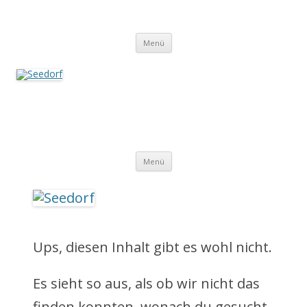
Zum
Inhalt
Seedorf
springen
Ein Dorf zum Verlieben!
Menü
Seedorf
Ein Dorf zum Verlieben!
Z
Menü
u
m
I
Ups, diesen Inhalt gibt es wohl nicht.
n
Es sieht so aus, als ob wir nicht das
h
finden konnten, wonach du gesucht