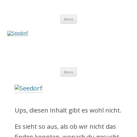
Zum
Inhalt
Seedorf
springen
Ein Dorf zum Verlieben!
Menü
Seedorf
Ein Dorf zum Verlieben!
Z
Menü
u
m
I
Ups, diesen Inhalt gibt es wohl nicht.
n
Es sieht so aus, als ob wir nicht das
h
finden konnten, wonach du gesucht