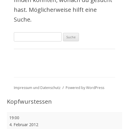
a
hast. Möglicherweise hilft eine
l
Suche.
t
Suche
s
nach:
p
r
i
n
Impressum und Datenschutz
Powered by WordPress
g
Kopfwurstessen
e
Kopfwurstessen
19:00
n
4. Februar 2012