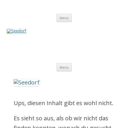
Zum
Inhalt
Seedorf
springen
Ein Dorf zum Verlieben!
Menü
Seedorf
Ein Dorf zum Verlieben!
Z
Menü
u
m
I
Ups, diesen Inhalt gibt es wohl nicht.
n
Es sieht so aus, als ob wir nicht das
h
finden konnten, wonach du gesucht