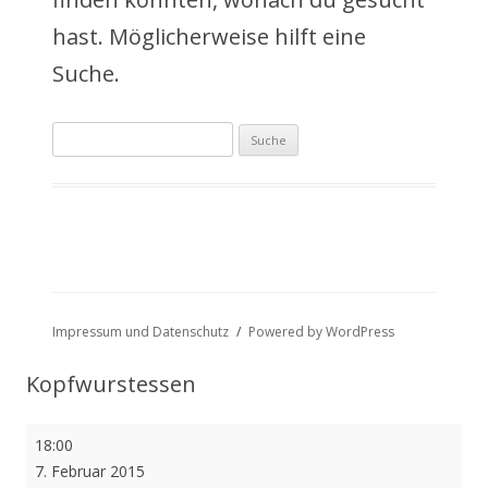
a
hast. Möglicherweise hilft eine
l
Suche.
t
Suche
s
nach:
p
r
i
n
Impressum und Datenschutz
Powered by WordPress
g
Kopfwurstessen
e
Kopfwurstessen
18:00
n
7. Februar 2015