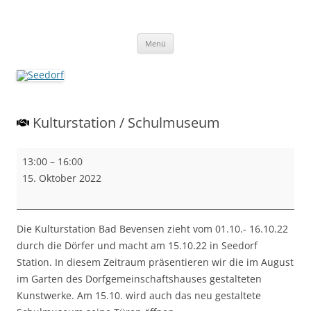
Zum
Inhalt
springen
Seedorf
Ein Dorf zum Verlieben!
Menü
Kulturstation / Schulmuseum
Kulturstation
13:00
–
16:00
/
15. Oktober 2022
Schulmuseum
Die Kulturstation Bad Bevensen zieht vom 01.10.- 16.10.22
durch die Dörfer und macht am 15.10.22 in Seedorf
Station. In diesem Zeitraum präsentieren wir die im August
im Garten des Dorfgemeinschaftshauses gestalteten
Kunstwerke. Am 15.10. wird auch das neu gestaltete