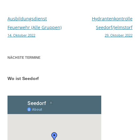
Ausbildungsdienst
Hydrantenkontrolle
Beitragsnavigation
Feuerwehr (Alle Gruppen)
Seedorf/Jelmstorf
14. Oktober 2022
29. Oktober 2022
NÄCHSTE TERMINE
Wo ist Seedorf