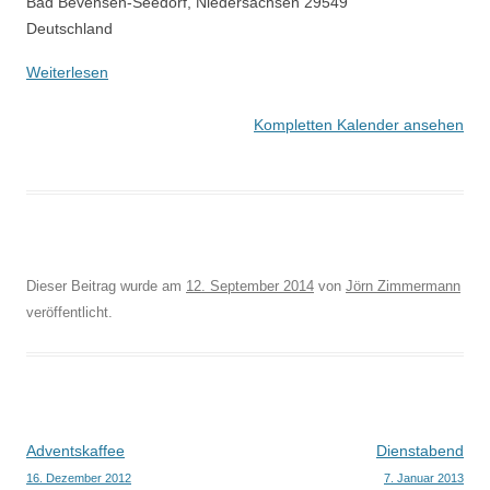
Bad Bevensen-Seedorf
,
Niedersachsen
29549
Deutschland
Weiterlesen
Kompletten Kalender ansehen
Dieser Beitrag wurde am
12. September 2014
von
Jörn Zimmermann
veröffentlicht.
Beitragsnavigation
Adventskaffee
Dienstabend
16. Dezember 2012
7. Januar 2013