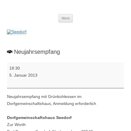
Zum
Inhalt
Seedorf
springen
Ein Dorf zum Verlieben!
Menü
Neujahrsempfang
Neujahrsempfang
18:30
5. Januar 2013
Neujahrsempfang mit Grünkohlessen im
Dorfgemeinschaftshaus, Anmeldung erforderlich
Dorfgemeinschaftshaus Seedorf
Zur Worth