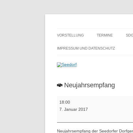
Zum
Inhalt
springen
Ein Dorf zum Verlieben!
Seedorf
VORSTELLUNG
TERMINE
SDG
GESCHICHTE
BE
IMPRESSUM UND DATENSCHUTZ
H
SCHULMUSEUM SEEDORF
ALTES GÄSTEBUCH
Neujahrsempfang
Neujahrsempfang
18:00
7. Januar 2017
Neujahrsempfang der Seedorfer Dorfgem