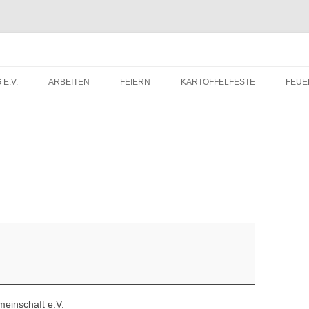
 E.V.
ARBEITEN
FEIERN
KARTOFFELFESTE
FEU
ITRITTSERKLÄRUNG
DORFWETTBEWERB
FEU
ERUNTERLADEN
FEU
einschaft e.V.