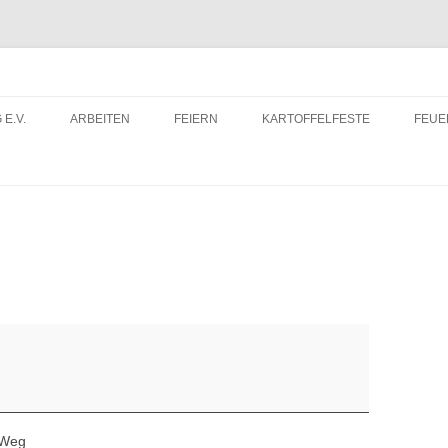
 E.V.
ARBEITEN
FEIERN
KARTOFFELFESTE
FEU
ITRITTSERKLÄRUNG
DORFWETTBEWERB
FEU
ERUNTERLADEN
FEU
 Weg