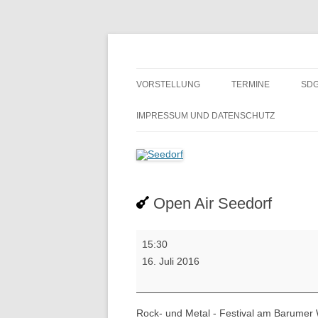
Zum
Inhalt
springen
Ein Dorf zum Verlieben!
Seedorf
VORSTELLUNG
TERMINE
SDG
GESCHICHTE
BE
IMPRESSUM UND DATENSCHUTZ
H
SCHULMUSEUM SEEDORF
ALTES GÄSTEBUCH
Open Air Seedorf
Open
15:30
Air
16. Juli 2016
Seedorf
Rock- und Metal - Festival am Barumer