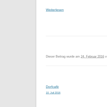
Weiterlesen
Dieser Beitrag wurde am
24. Februar 2016
v
Beitragsnavigation
Dorfcafè
10. Juli 2016