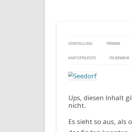
Ein Dorf zum Verlieben!
Seedorf
VORSTELLUNG
TERMINE
GESCHICHTE
KARTOFFELFESTE
FEUERWEHR
SCHULMUSEUM SEEDORF
FEUERWEHR 
FEUERWEHR 
Ups, diesen Inhalt g
nicht.
Es sieht so aus, als 