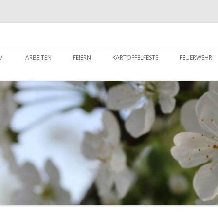
V.
ARBEITEN
FEIERN
KARTOFFELFESTE
FEUERWEHR
RITTSERKLÄRUNG
DORFWETTBEWERB
FEUERWEHR 
UNTERLADEN
FEUERWEHR 