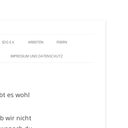
Z
SDG E.V.
ARBEITEN
FEIERN
u
BEITRITTSERKLÄRUNG
DORFWETTBEWERB
IMPRESSUM UND DATENSCHUTZ
HERUNTERLADEN
m
– FÖRDERVEREIN
ALTES GÄSTEBUCH
I
– GESCHICHTE
n
ibt es wohl
h
a
ob wir nicht