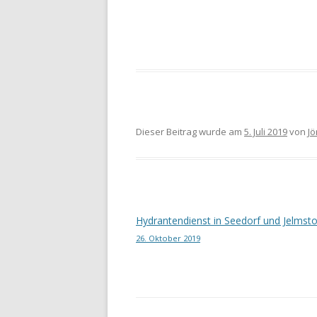
Dieser Beitrag wurde am
5. Juli 2019
von
J
Beitragsnavigation
Hydrantendienst in Seedorf und Jelmsto
26. Oktober 2019