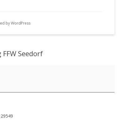
n
g
ed by WordPress
e
n
g FFW Seedorf
29549