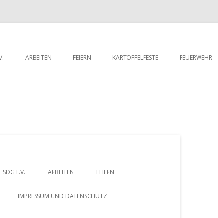
V.
ARBEITEN
FEIERN
KARTOFFELFESTE
FEUERWEHR
RITTSERKLÄRUNG
DORFWETTBEWERB
FEUERWEHR 
UNTERLADEN
FEUERWEHR 
Z
SDG E.V.
ARBEITEN
FEIERN
u
BEITRITTSERKLÄRUNG
DORFWETTBEWERB
IMPRESSUM UND DATENSCHUTZ
HERUNTERLADEN
m
– FÖRDERVEREIN
ALTES GÄSTEBUCH