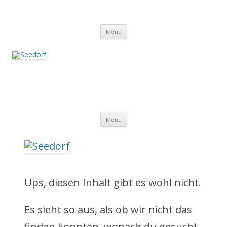
Zum
Inhalt
Seedorf
springen
Ein Dorf zum Verlieben!
Menü
Seedorf
Ein Dorf zum Verlieben!
Z
Menü
u
m
I
Ups, diesen Inhalt gibt es wohl nicht.
n
Es sieht so aus, als ob wir nicht das
h
finden konnten, wonach du gesucht