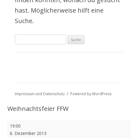
a
hast. Möglicherweise hilft eine
l
Suche.
t
Suche
s
nach:
p
r
i
n
Impressum und Datenschutz
Powered by WordPress
g
Weihnachtsfeier FFW
e
Weihnachtsfeier
19:00
n
FFW
6. Dezember 2013